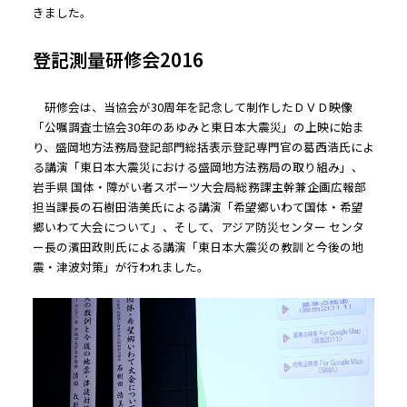
きました。
登記測量研修会2016
研修会は、当協会が30周年を記念して制作したＤＶＤ映像
「公嘱調査士協会30年のあゆみと東日本大震災」の上映に始ま
り、盛岡地方法務局登記部門総括表示登記専門官の葛西浩氏によ
る講演「東日本大震災における盛岡地方法務局の取り組み」、
岩手県 国体・障がい者スポーツ大会局総務課主幹兼企画広報部
担当課長の石樹田浩美氏による講演「希望郷いわて国体・希望
郷いわて大会について」、そして、アジア防災センター センタ
ー長の濱田政則氏による講演「東日本大震災の教訓と今後の地
震・津波対策」が行われました。